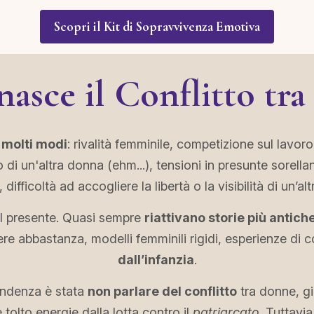
Scopri il Kit di Sopravvivenza Emotiva
nasce il Conflitto tr
 molti modi
: rivalità femminile, competizione sul lavoro
 di un'altra donna (ehm...), tensioni in presunte sorell
 difficoltà ad accogliere la libertà o la visibilità di un’al
el presente. Quasi sempre
riattivano storie più antich
re abbastanza, modelli femminili rigidi, esperienze di
dall’infanzia
.
tendenza è stata
non parlare del conflitto
tra donne, g
tolto energie dalla lotta contro il
patriarcato
. Tuttavia