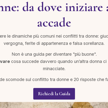
nne: da dove iniziare 
accade
ere le dinamiche più comuni nei conflitti tra donne: giudi
vergogna, ferite di appartenenza e falsa sorellanza.
Non è una guida per diventare "più buone".
rvare
cosa succede davvero quando un’altra donna ci attiv
minacciate.
e scomode sul conflitto tra donne e 20 risposte che f
Richiedi la Guida