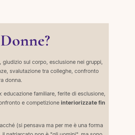
a Donne?
, giudizio sul corpo, esclusione nei gruppi,
anze, svalutazione tra colleghe, confronto
tra donna.
e
: educazione familiare, ferite di esclusione,
 confronto e competizione
interiorizzate fin
iacché (si pensava ma per me è una forma
, il patriarcato non è "gli uomini", ma sono