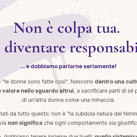
Non è colpa tua.
diventare responsabil
... e dobbiamo parlarne seriamente!
"le donne sono fatte così". Nascono
dentro una cul
 valore nello sguardo altrui
, a sacrificare parti di sé
di un’altra donna come una minaccia.
ntati da tutto questo: non è "la subdola natura del fem
via
non significa
che ogni comportamento sia giustific
 dobbiamo tenere insieme due livelli:
quello sistemic