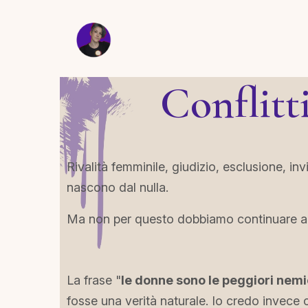
Conflitt
Rivalità femminile, giudizio, esclusione, inv
nascono dal nulla.
Ma non per questo dobbiamo continuare a s
La frase "
le donne sono le peggiori nem
fosse una verità naturale. Io credo invece ch