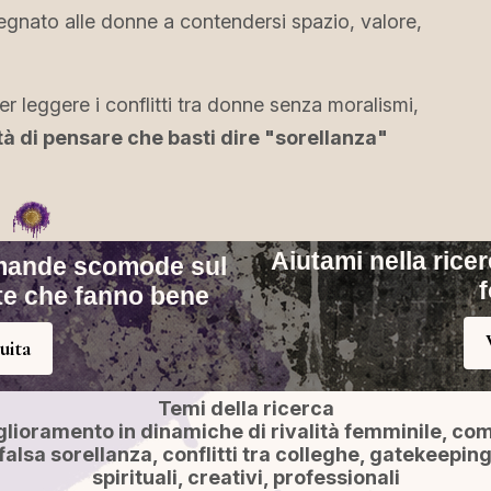
gnato alle donne a contendersi spazio, valore,
per leggere i conflitti tra donne senza moralismi,
tà di pensare che basti dire "sorellanza"
Aiutami nella ricer
omande scomode sul
ste che fanno bene
uita
Temi della ricerca
iglioramento in dinamiche di rivalità femminile, co
falsa sorellanza, conflitti tra colleghe, gatekeeping,
spirituali, creativi, professionali